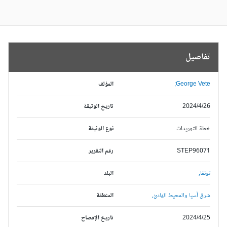
تفاصيل
George Vete;
المؤلف
2024/4/26
تاريخ الوثيقة
خطة التوريدات
نوع الوثيقة
STEP96071
رقم التقرير
تونغا,
البلد
شرق آسيا والمحيط الهادئ,
المنطقة
2024/4/25
تاريخ الإفصاح