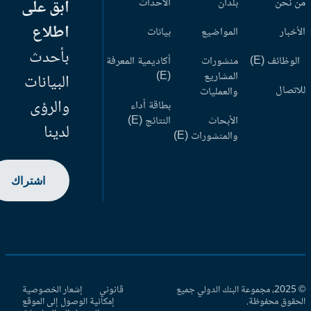
 نحن
بلدان
الأحداث
ابق على
اطلاع
أخبار
المواضيع
بيانات
بأحدث
وظائف (E)
منشورات
أكاديمية المعرفة
المشاريع
(E)
البيانات
اتصال
والعمليات
والرؤى
بطاقة أداء
الأبحاث
النتائج (E)
لدينا
والمنشورات (E)
اشتراك
© 2025، مجموعة البنك الدولي جميع
قانوني
إشعار الخصوصية
حقوق محفوظة.
إمكانية الوصول إلى الموقع