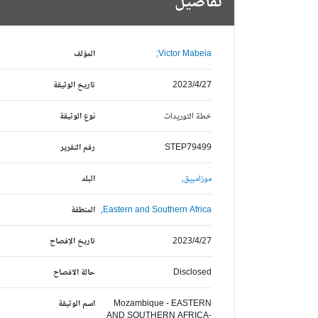
تفاصيل
Victor Mabeia;
المؤلف
2023/4/27
تاريخ الوثيقة
خطة التوريدات
نوع الوثيقة
STEP79499
رقم التقرير
موزامبيق,
البلد
Eastern and Southern Africa,
المنطقة
2023/4/27
تاريخ الإفصاح
Disclosed
حالة الافصاح
Mozambique - EASTERN
اسم الوثيقة
AND SOUTHERN AFRICA-