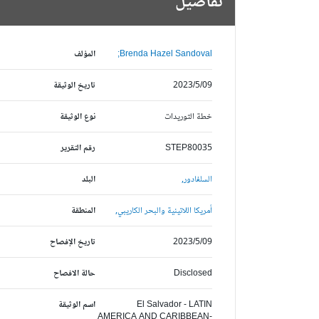
تفاصيل
Brenda Hazel Sandoval;
المؤلف
2023/5/09
تاريخ الوثيقة
خطة التوريدات
نوع الوثيقة
STEP80035
رقم التقرير
السلفادور,
البلد
أمريكا اللاتينية والبحر الكاريبي,
المنطقة
2023/5/09
تاريخ الإفصاح
Disclosed
حالة الافصاح
El Salvador - LATIN
اسم الوثيقة
AMERICA AND CARIBBEAN-