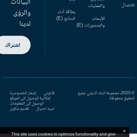
البيانات
اتصال
والعمليات
والرؤى
بطاقة أداء
الأبحاث
النتائج (E)
لدينا
والمنشورات (E)
اشتراك
© 2025، مجموعة البنك الدولي جميع
قانوني
إشعار الخصوصية
حقوق محفوظة.
إمكانية الوصول إلى الموقع
الوصول إلى المعلومات
تنبيه احتيال
تقديم شكوى
×
This site uses cookies to optimize functionality and give