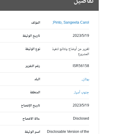
تفاصيل
Pinto, Sangeeta Carol;
المؤلف
2023/5/19
تاريخ الوثيقة
تقرير عن أوضاع ونتائج تنفيذ
نوع الوثيقة
المشروع
ISR56158
رقم التقرير
بوتان,
البلد
جنوب آسيا,
المنطقة
2023/5/19
تاريخ الإفصاح
Disclosed
حالة الافصاح
Disclosable Version of the
اسم الوثيقة