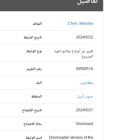
تفاصيل
Chen, Mansha;
المؤلف
2024/5/22
تاريخ الوثيقة
تقرير عن أوضاع ونتائج تنفيذ
نوع الوثيقة
المشروع
ISR00516
رقم التقرير
بنغلاديش,
البلد
جنوب آسيا,
المنطقة
2024/5/21
تاريخ الإفصاح
Disclosed
حالة الافصاح
Disclosable Version of the
اسم الوثيقة