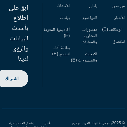
 نحن
بلدان
الأحداث
ابق على
اطلاع
أخبار
المواضيع
بيانات
بأحدث
وظائف (E)
منشورات
أكاديمية المعرفة
المشاريع
(E)
البيانات
اتصال
والعمليات
والرؤى
بطاقة أداء
الأبحاث
النتائج (E)
لدينا
والمنشورات (E)
اشتراك
© 2025، مجموعة البنك الدولي جميع
قانوني
إشعار الخصوصية