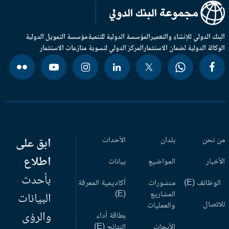
بنك الدولي للإنشاء والتعمير
المؤسسة الدولية للتنمية
مؤسسة التمويل الدولية
وكالة الدولية لضمان الاستثمار
المركز الدولي لتسوية منازعات الاستثمار
 نحن
بلدان
الأحداث
ابق على
اطلاع
أخبار
المواضيع
بيانات
بأحدث
وظائف (E)
منشورات
أكاديمية المعرفة
المشاريع
(E)
البيانات
اتصال
والعمليات
والرؤى
بطاقة أداء
الأبحاث
النتائج (E)