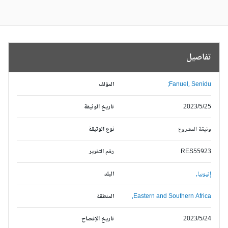
تفاصيل
Fanuel, Senidu;
المؤلف
2023/5/25
تاريخ الوثيقة
وثيقة المشروع
نوع الوثيقة
RES55923
رقم التقرير
إثيوبيا,
البلد
Eastern and Southern Africa,
المنطقة
2023/5/24
تاريخ الإفصاح