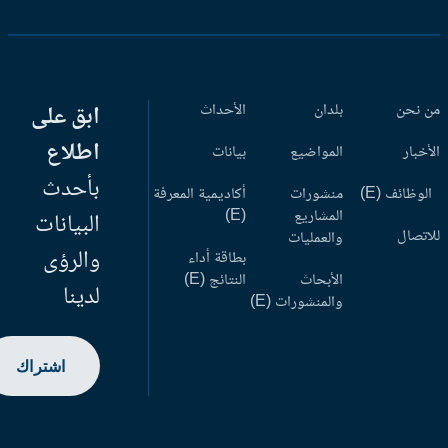
 نحن
بلدان
الأحداث
ابق على
اطلاع
أخبار
المواضيع
بيانات
بأحدث
وظائف (E)
منشورات
أكاديمية المعرفة
المشاريع
(E)
البيانات
اتصال
والعمليات
والرؤى
بطاقة أداء
الأبحاث
النتائج (E)
لدينا
والمنشورات (E)
اشتراك