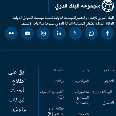
بنك الدولي للإنشاء والتعمير
المؤسسة الدولية للتنمية
مؤسسة التمويل الدولية
وكالة الدولية لضمان الاستثمار
المركز الدولي لتسوية منازعات الاستثمار
 نحن
بلدان
الأحداث
ابق على
اطلاع
أخبار
المواضيع
بيانات
بأحدث
وظائف (E)
منشورات
أكاديمية المعرفة
المشاريع
(E)
البيانات
اتصال
والعمليات
والرؤى
بطاقة أداء
الأبحاث
النتائج (E)