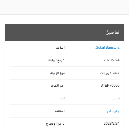
تفاصيل
Gokul Banstola;
المؤلف
2023/2/24
تاريخ الوثيقة
خطة التوريدات
نوع الوثيقة
STEP76500
رقم التقرير
نيبال,
البلد
جنوب آسيا,
المنطقة
2023/2/24
تاريخ الإفصاح