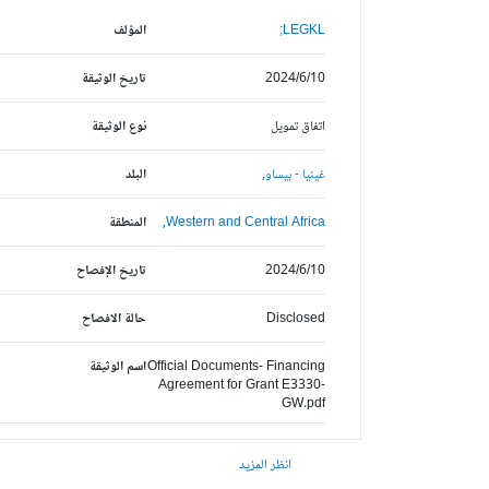
LEGKL;
المؤلف
2024/6/10
تاريخ الوثيقة
اتفاق تمويل
نوع الوثيقة
غينيا - بيساو,
البلد
Western and Central Africa,
المنطقة
2024/6/10
تاريخ الإفصاح
Disclosed
حالة الافصاح
Official Documents- Financing
اسم الوثيقة
Agreement for Grant E3330-
GW.pdf
انظر المزيد