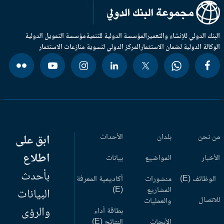
بنك الدولي للإنشاء والتعمير
المؤسسة الدولية للتنمية
مؤسسة التمويل الدولية
وكالة الدولية لضمان الاستثمار
المركز الدولي لتسوية منازعات الاستثمار
 نحن
بلدان
الأحداث
ابق على
اطلاع
أخبار
المواضيع
بيانات
بأحدث
وظائف (E)
منشورات
أكاديمية المعرفة
المشاريع
(E)
البيانات
اتصال
والعمليات
والرؤى
بطاقة أداء
الأبحاث
النتائج (E)