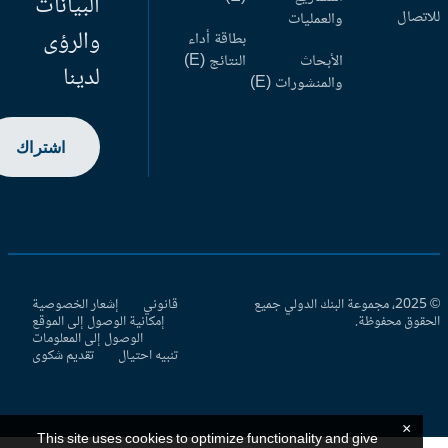
البيانات
اتصال
والعمليات
والرؤى
بطاقة أداء
الأبحاث
النتائج (E)
لدينا
والمنشورات (E)
اشتراك
© 2025، مجموعة البنك الدولي جميع
قانوني
إشعار الخصوصية
حقوق محفوظة.
إمكانية الوصول إلى الموقع
الوصول إلى المعلومات
تنبيه احتيال
تقديم شكوى
×
This site uses cookies to optimize functionality and give