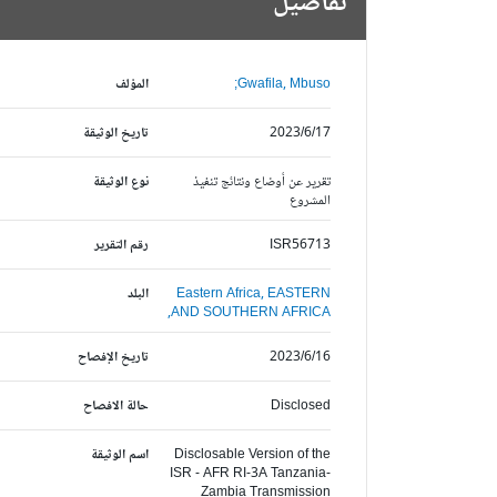
تفاصيل
Gwafila, Mbuso;
المؤلف
2023/6/17
تاريخ الوثيقة
تقرير عن أوضاع ونتائج تنفيذ
نوع الوثيقة
المشروع
ISR56713
رقم التقرير
EASTERN
Eastern Africa,
البلد
AND SOUTHERN AFRICA,
2023/6/16
تاريخ الإفصاح
Disclosed
حالة الافصاح
Disclosable Version of the
اسم الوثيقة
ISR - AFR RI-3A Tanzania-
Zambia Transmission