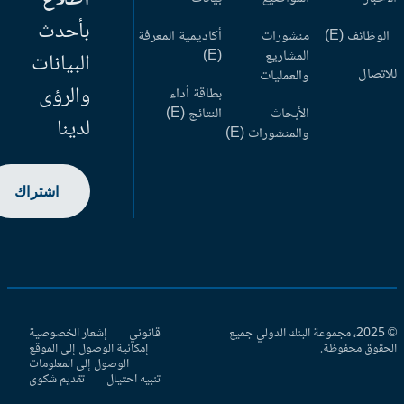
بأحدث
وظائف (E)
منشورات
أكاديمية المعرفة
المشاريع
(E)
البيانات
اتصال
والعمليات
والرؤى
بطاقة أداء
الأبحاث
النتائج (E)
لدينا
والمنشورات (E)
اشتراك
© 2025، مجموعة البنك الدولي جميع
قانوني
إشعار الخصوصية
حقوق محفوظة.
إمكانية الوصول إلى الموقع
الوصول إلى المعلومات
تنبيه احتيال
تقديم شكوى