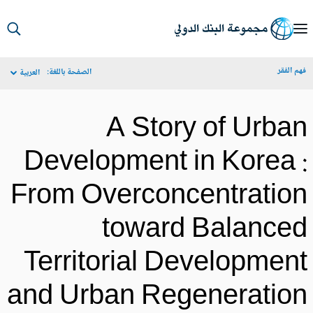
S
Ma
م الفقر
الصفحة باللغة:
العربية
Navigat
A Story of Urba
Development in Korea 
From Overconcentratio
toward Balance
Territorial Developmen
and Urban Regeneratio