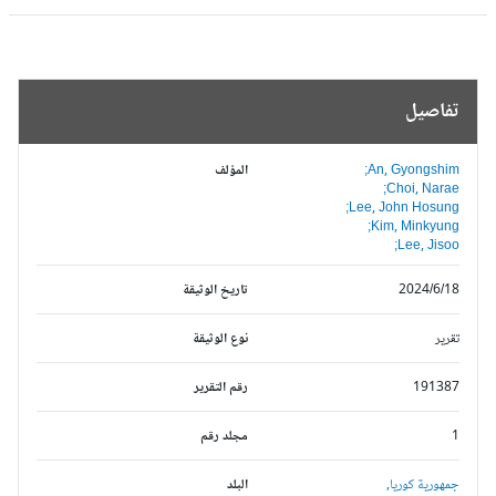
تفاصيل
An, Gyongshim;
المؤلف
Choi, Narae;
Lee, John Hosung;
Kim, Minkyung;
Lee, Jisoo;
2024/6/18
تاريخ الوثيقة
تقرير
نوع الوثيقة
191387
رقم التقرير
1
مجلد رقم
جمهورية كوريا,
البلد