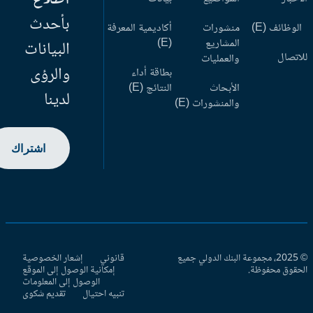
بأحدث
وظائف (E)
منشورات
أكاديمية المعرفة
المشاريع
(E)
البيانات
اتصال
والعمليات
والرؤى
بطاقة أداء
الأبحاث
النتائج (E)
لدينا
والمنشورات (E)
اشتراك
© 2025، مجموعة البنك الدولي جميع
قانوني
إشعار الخصوصية
حقوق محفوظة.
إمكانية الوصول إلى الموقع
الوصول إلى المعلومات
تنبيه احتيال
تقديم شكوى