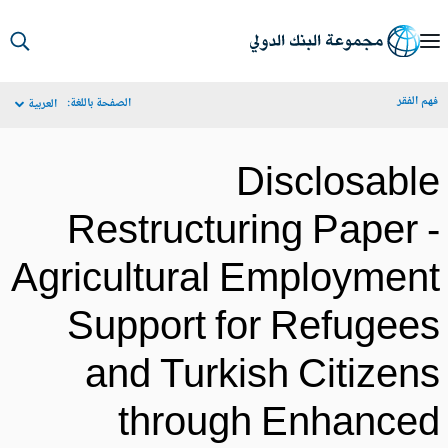
S
Ma
م الفقر
الصفحة باللغة:
العربية
Navigat
Disclosabl
Restructuring Paper 
Agricultural Employmen
Support for Refugee
and Turkish Citizen
through Enhance