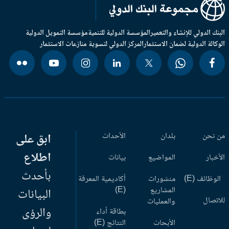
بنك الدولي للإنشاء والتعمير
المؤسسة الدولية للتنمية
مؤسسة التمويل الدولية
وكالة الدولية لضمان الاستثمار
المركز الدولي لتسوية منازعات الاستثمار
 نحن
بلدان
الأحداث
ابق على
اطلاع
أخبار
المواضيع
بيانات
بأحدث
وظائف (E)
منشورات
أكاديمية المعرفة
المشاريع
(E)
البيانات
اتصال
والعمليات
والرؤى
بطاقة أداء
الأبحاث
النتائج (E)