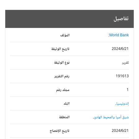
تفاصيل
World Bank;
المؤلف
2024/6/21
تاريخ الوثيقة
تقرير
نوع الوثيقة
191613
رقم التقرير
1
مجلد رقم
إندونيسيا,
البلد
شرق آسيا والمحيط الهادئ,
المنطقة
2024/6/21
تاريخ الإفصاح