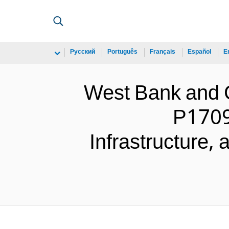
Русский
Português
Français
Español
E
West Bank and
P1709
Infrastructure, 