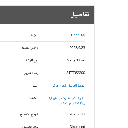
تفاصيل
Doaa Taj;
المؤلف
2023/6/23
تاريخ الوثيقة
خطة التوريدات
نوع الوثيقة
STEP82200
رقم التقرير
الضفة الغربية وقطاع غزة,
البلد
الشرق الأوسط وشمال أفريقيا
المنطقة
وأفغانستان وباكستان,
2023/6/22
تاريخ الإفصاح
Disclosed
حالة الافصاح