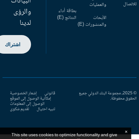
البيانات
اتصال
والعمليات
والرؤى
بطاقة أداء
الأبحاث
النتائج (E)
لدينا
والمنشورات (E)
اشتراك
© 2025، مجموعة البنك الدولي جميع
قانوني
إشعار الخصوصية
حقوق محفوظة.
إمكانية الوصول إلى الموقع
الوصول إلى المعلومات
تنبيه احتيال
تقديم شكوى
×
This site uses cookies to optimize functionality and give