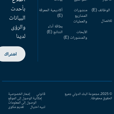
بأحدث
وظائف (E)
منشورات
أكاديمية المعرفة
المشاريع
(E)
البيانات
اتصال
والعمليات
والرؤى
بطاقة أداء
الأبحاث
النتائج (E)
لدينا
والمنشورات (E)
اشتراك
© 2025، مجموعة البنك الدولي جميع
قانوني
إشعار الخصوصية
حقوق محفوظة.
إمكانية الوصول إلى الموقع
الوصول إلى المعلومات
تنبيه احتيال
تقديم شكوى