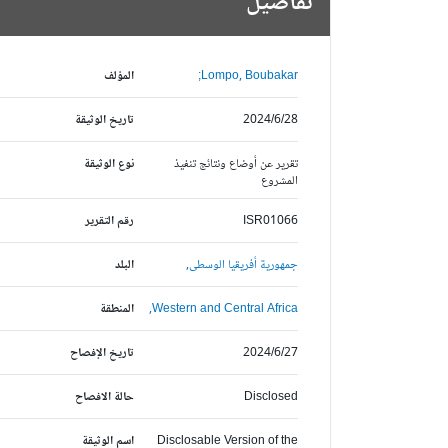
تفاصيل
Lompo, Boubakar;
المؤلف
2024/6/28
تاريخ الوثيقة
تقرير عن أوضاع ونتائج تنفيذ
نوع الوثيقة
المشروع
ISR01066
رقم التقرير
جمهورية أفريقيا الوسطى,
البلد
Western and Central Africa,
المنطقة
2024/6/27
تاريخ الإفصاح
Disclosed
حالة الافصاح
Disclosable Version of the
اسم الوثيقة