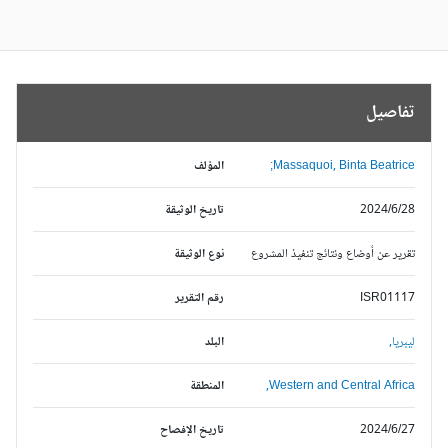
تفاصيل
Massaquoi, Binta Beatrice;
المؤلف
2024/6/28
تاريخ الوثيقة
تقرير عن أوضاع ونتائج تنفيذ المشروع
نوع الوثيقة
ISR01117
رقم التقرير
ليبريا,
البلد
Western and Central Africa,
المنطقة
2024/6/27
تاريخ الإفصاح