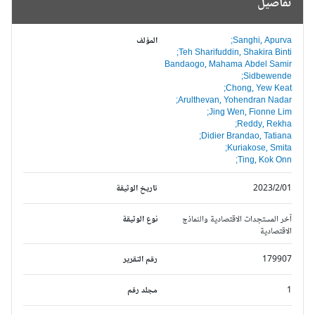
تفاصيل
Sanghi, Apurva;
المؤلف
Teh Sharifuddin, Shakira Binti;
Bandaogo, Mahama Abdel Samir
Sidbewende;
Chong, Yew Keat;
Arulthevan, Yohendran Nadar;
Jing Wen, Fionne Lim;
Reddy, Rekha;
Didier Brandao, Tatiana;
Kuriakose, Smita;
Ting, Kok Onn;
2023/2/01
تاريخ الوثيقة
آخر المستجدات الاقتصادية والنماذج
نوع الوثيقة
الاقتصادية
179907
رقم التقرير
1
مجلد رقم