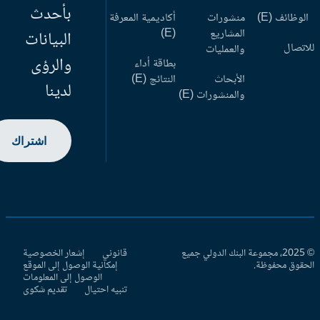
بأحدث
وظائف (E)
منشورات
أكاديمية المعرفة
المشاريع
(E)
البيانات
اتصال
والعمليات
والرؤى
بطاقة أداء
الأبحاث
النتائج (E)
لدينا
والمنشورات (E)
اشتراك
© 2025، مجموعة البنك الدولي جميع
قانوني
إشعار الخصوصية
حقوق محفوظة.
إمكانية الوصول إلى الموقع
الوصول إلى المعلومات
تنبيه احتيال
تقديم شكوى