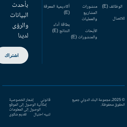
بأحدث
وظائف (E)
منشورات
أكاديمية المعرفة
المشاريع
(E)
البيانات
اتصال
والعمليات
والرؤى
بطاقة أداء
الأبحاث
النتائج (E)
لدينا
والمنشورات (E)
اشتراك
© 2025، مجموعة البنك الدولي جميع
قانوني
إشعار الخصوصية
حقوق محفوظة.
إمكانية الوصول إلى الموقع
الوصول إلى المعلومات
تنبيه احتيال
تقديم شكوى