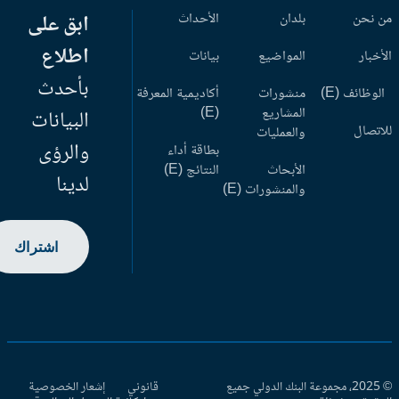
 نحن
بلدان
الأحداث
ابق على
اطلاع
أخبار
المواضيع
بيانات
بأحدث
وظائف (E)
منشورات
أكاديمية المعرفة
المشاريع
(E)
البيانات
اتصال
والعمليات
والرؤى
بطاقة أداء
الأبحاث
النتائج (E)
لدينا
والمنشورات (E)
اشتراك
© 2025، مجموعة البنك الدولي جميع
قانوني
إشعار الخصوصية