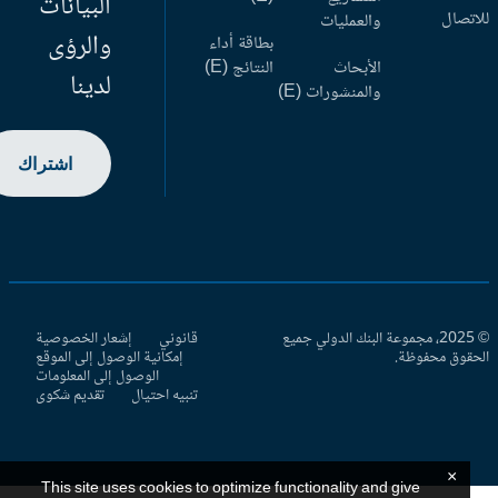
البيانات
اتصال
والعمليات
والرؤى
بطاقة أداء
الأبحاث
النتائج (E)
لدينا
والمنشورات (E)
اشتراك
© 2025، مجموعة البنك الدولي جميع
قانوني
إشعار الخصوصية
حقوق محفوظة.
إمكانية الوصول إلى الموقع
الوصول إلى المعلومات
تنبيه احتيال
تقديم شكوى
×
This site uses cookies to optimize functionality and give