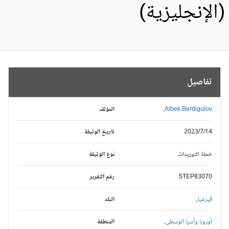
الإنجليزية)
تفاصيل
Aibek Berdigulov;
المؤلف
2023/7/14
تاريخ الوثيقة
خطة التوريدات
نوع الوثيقة
STEP83070
رقم التقرير
قيرغيز,
البلد
أوروبا وآسيا الوسطى,
المنطقة