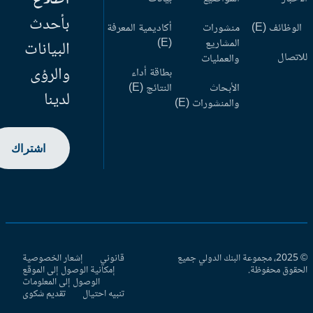
بأحدث
وظائف (E)
منشورات
أكاديمية المعرفة
المشاريع
(E)
البيانات
اتصال
والعمليات
والرؤى
بطاقة أداء
الأبحاث
النتائج (E)
لدينا
والمنشورات (E)
اشتراك
© 2025، مجموعة البنك الدولي جميع
قانوني
إشعار الخصوصية
حقوق محفوظة.
إمكانية الوصول إلى الموقع
الوصول إلى المعلومات
تنبيه احتيال
تقديم شكوى