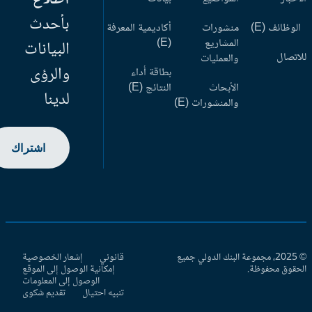
بأحدث
وظائف (E)
منشورات
أكاديمية المعرفة
المشاريع
(E)
البيانات
اتصال
والعمليات
والرؤى
بطاقة أداء
الأبحاث
النتائج (E)
لدينا
والمنشورات (E)
اشتراك
© 2025، مجموعة البنك الدولي جميع
قانوني
إشعار الخصوصية
حقوق محفوظة.
إمكانية الوصول إلى الموقع
الوصول إلى المعلومات
تنبيه احتيال
تقديم شكوى