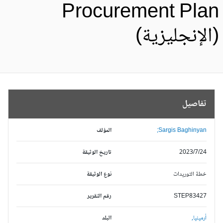
Procurement Pla
الإنجليزية)
تفاصيل
Sargis Baghinyan;
المؤلف
2023/7/24
تاريخ الوثيقة
خطة التوريدات
نوع الوثيقة
STEP83427
رقم التقرير
أرمينيا,
البلد