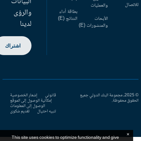
البيانات
اتصال
والعمليات
والرؤى
بطاقة أداء
الأبحاث
النتائج (E)
لدينا
والمنشورات (E)
اشتراك
© 2025، مجموعة البنك الدولي جميع
قانوني
إشعار الخصوصية
حقوق محفوظة.
إمكانية الوصول إلى الموقع
الوصول إلى المعلومات
تنبيه احتيال
تقديم شكوى
×
This site uses cookies to optimize functionality and give