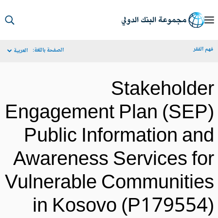
S
Ma
م الفقر
الصفحة باللغة:
العربية
Navigat
Stakeholde
Engagement Plan (SEP
Public Information an
Awareness Services fo
Vulnerable Communitie
in Kosovo (P179554