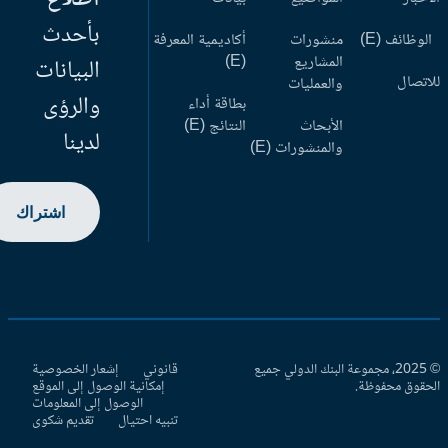
بأحدث
وظائف (E)
منشورات
أكاديمية المعرفة
المشاريع
(E)
البيانات
اتصال
والعمليات
والرؤى
بطاقة أداء
الأبحاث
النتائج (E)
لدينا
والمنشورات (E)
اشتراك
© 2025، مجموعة البنك الدولي جميع
قانوني
إشعار الخصوصية
حقوق محفوظة.
إمكانية الوصول إلى الموقع
الوصول إلى المعلومات
تنبيه احتيال
تقديم شكوى