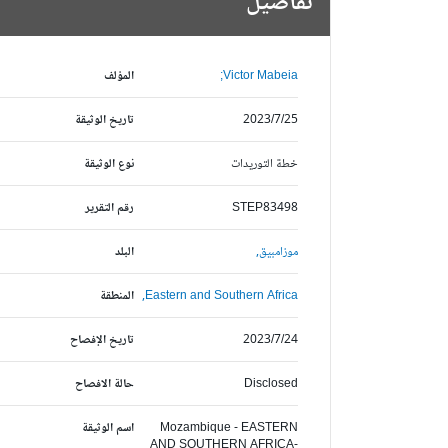
تفاصيل
Victor Mabeia;
المؤلف
2023/7/25
تاريخ الوثيقة
خطة التوريدات
نوع الوثيقة
STEP83498
رقم التقرير
موزامبيق,
البلد
Eastern and Southern Africa,
المنطقة
2023/7/24
تاريخ الإفصاح
Disclosed
حالة الافصاح
Mozambique - EASTERN
اسم الوثيقة
AND SOUTHERN AFRICA-