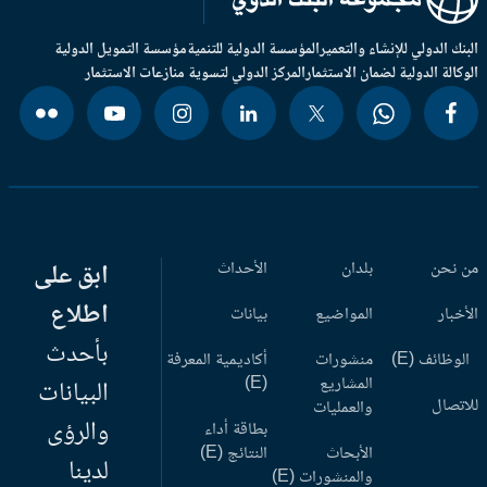
بنك الدولي للإنشاء والتعمير
المؤسسة الدولية للتنمية
مؤسسة التمويل الدولية
وكالة الدولية لضمان الاستثمار
المركز الدولي لتسوية منازعات الاستثمار
 نحن
بلدان
الأحداث
ابق على
اطلاع
أخبار
المواضيع
بيانات
بأحدث
وظائف (E)
منشورات
أكاديمية المعرفة
المشاريع
(E)
البيانات
اتصال
والعمليات
والرؤى
بطاقة أداء
الأبحاث
النتائج (E)
لدينا
والمنشورات (E)