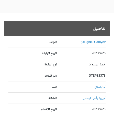
تفاصيل
Ulugbek Ganiyev;
المؤلف
2023/7/26
تاريخ الوثيقة
خطة التوريدات
نوع الوثيقة
STEP83573
رقم التقرير
أوزبكستان,
البلد
أوروبا وآسيا الوسطى,
المنطقة
2023/7/25
تاريخ الإفصاح