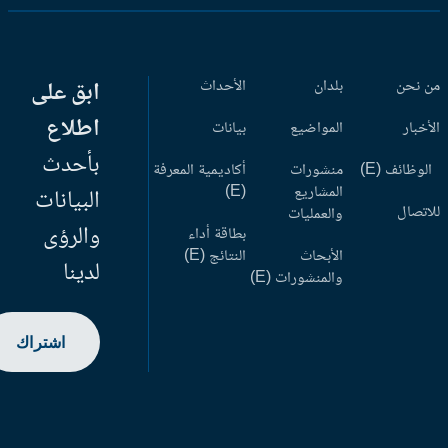
 نحن
بلدان
الأحداث
ابق على
اطلاع
أخبار
المواضيع
بيانات
بأحدث
وظائف (E)
منشورات
أكاديمية المعرفة
المشاريع
(E)
البيانات
اتصال
والعمليات
والرؤى
بطاقة أداء
الأبحاث
النتائج (E)
لدينا
والمنشورات (E)
اشتراك