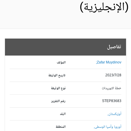
الإنجليزية)
تفاصيل
Zafar Muydinov;
المؤلف
2023/7/28
تاريخ الوثيقة
خطة التوريدات
نوع الوثيقة
STEP83683
رقم التقرير
أوزبكستان,
البلد
أوروبا وآسيا الوسطى,
المنطقة