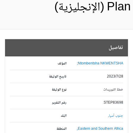
Pl (الإنجليزية)
تفاصيل
Ntombentsha NKWENTSHA;
المؤلف
2023/7/28
تاريخ الوثيقة
خطة التوريدات
نوع الوثيقة
STEP83698
رقم التقرير
جنوب آسيا,
البلد
Eastern and Southern Africa,
المنطقة