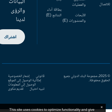
البيانات
اتصال
والعمليات
والرؤى
بطاقة أداء
الأبحاث
النتائج (E)
لدينا
والمنشورات (E)
اشتراك
© 2025، مجموعة البنك الدولي جميع
قانوني
إشعار الخصوصية
حقوق محفوظة.
إمكانية الوصول إلى الموقع
الوصول إلى المعلومات
تنبيه احتيال
تقديم شكوى
×
This site uses cookies to optimize functionality and give