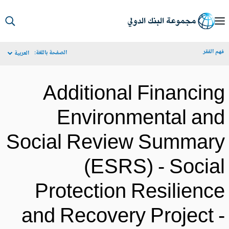
S
Ma
م الفقر
الصفحة باللغة:
العربية
Navigat
Additional Financin
Environmental an
Social Review Summar
(ESRS) - Socia
Protection Resilienc
and Recovery Project 