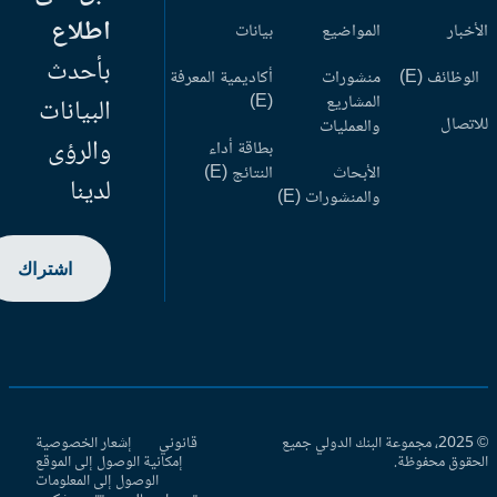
اطلاع
أخبار
المواضيع
بيانات
بأحدث
وظائف (E)
منشورات
أكاديمية المعرفة
المشاريع
(E)
البيانات
اتصال
والعمليات
والرؤى
بطاقة أداء
الأبحاث
النتائج (E)
لدينا
والمنشورات (E)
اشتراك
© 2025، مجموعة البنك الدولي جميع
قانوني
إشعار الخصوصية
حقوق محفوظة.
إمكانية الوصول إلى الموقع
الوصول إلى المعلومات