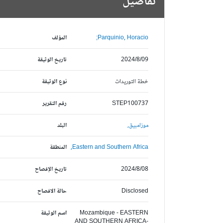
تفاصيل
Parquinio, Horacio;
المؤلف
2024/8/09
تاريخ الوثيقة
خطة التوريدات
نوع الوثيقة
STEP100737
رقم التقرير
موزامبيق,
البلد
Eastern and Southern Africa,
المنطقة
2024/8/08
تاريخ الإفصاح
Disclosed
حالة الافصاح
Mozambique - EASTERN
اسم الوثيقة
AND SOUTHERN AFRICA-