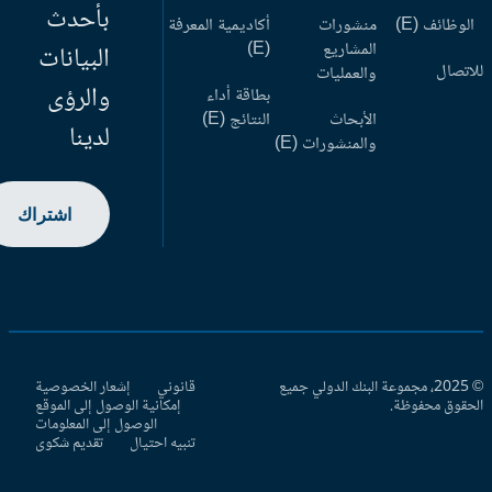
بأحدث
وظائف (E)
منشورات
أكاديمية المعرفة
المشاريع
(E)
البيانات
اتصال
والعمليات
والرؤى
بطاقة أداء
الأبحاث
النتائج (E)
لدينا
والمنشورات (E)
اشتراك
© 2025، مجموعة البنك الدولي جميع
قانوني
إشعار الخصوصية
حقوق محفوظة.
إمكانية الوصول إلى الموقع
الوصول إلى المعلومات
تنبيه احتيال
تقديم شكوى