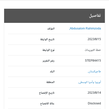
تفاصيل
Abdusalom Rahimzoda;
المؤلف
2023/8/15
تاريخ الوثيقة
خطة التوريدات
نوع الوثيقة
STEP84415
رقم التقرير
طاجيكستان,
البلد
أوروبا وآسيا الوسطى,
المنطقة
2023/8/14
تاريخ الإفصاح
Disclosed
حالة الافصاح