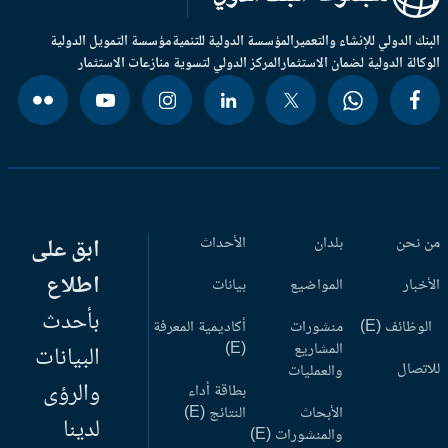
بنك الدولي للإنشاء والتعمير
المؤسسة الدولية للتنمية
مؤسسة التمويل الدولية
وكالة الدولية لضمان الاستثمار
المركز الدولي لتسوية منازعات الاستثمار
 نحن
بلدان
الأحداث
ابق على
اطلاع
أخبار
المواضيع
بيانات
بأحدث
وظائف (E)
منشورات
أكاديمية المعرفة
المشاريع
(E)
البيانات
اتصال
والعمليات
والرؤى
بطاقة أداء
الأبحاث
النتائج (E)
لدينا
والمنشورات (E)