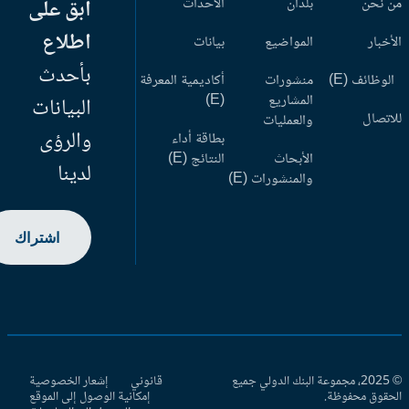
 نحن
بلدان
الأحداث
ابق على
اطلاع
أخبار
المواضيع
بيانات
بأحدث
وظائف (E)
منشورات
أكاديمية المعرفة
المشاريع
(E)
البيانات
اتصال
والعمليات
والرؤى
بطاقة أداء
الأبحاث
النتائج (E)
لدينا
والمنشورات (E)
اشتراك
© 2025، مجموعة البنك الدولي جميع
قانوني
إشعار الخصوصية
حقوق محفوظة.
إمكانية الوصول إلى الموقع