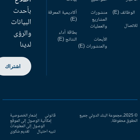
بأحدث
وظائف (E)
منشورات
أكاديمية المعرفة
المشاريع
(E)
البيانات
اتصال
والعمليات
والرؤى
بطاقة أداء
الأبحاث
النتائج (E)
لدينا
والمنشورات (E)
اشتراك
© 2025، مجموعة البنك الدولي جميع
قانوني
إشعار الخصوصية
حقوق محفوظة.
إمكانية الوصول إلى الموقع
الوصول إلى المعلومات
تنبيه احتيال
تقديم شكوى