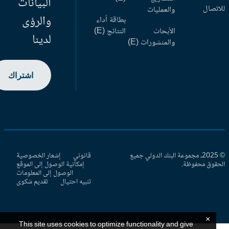
البيانات
اتصال
والعمليات
والرؤى
بطاقة أداء
الأبحاث
النتائج (E)
لدينا
والمنشورات (E)
اشتراك
© 2025، مجموعة البنك الدولي جميع
قانوني
إشعار الخصوصية
حقوق محفوظة.
إمكانية الوصول إلى الموقع
الوصول إلى المعلومات
تنبيه احتيال
تقديم شكوى
×
This site uses cookies to optimize functionality and give