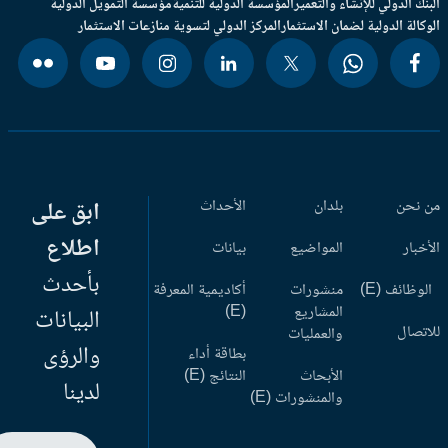
بنك الدولي للإنشاء والتعمير
المؤسسة الدولية للتنمية
مؤسسة التمويل الدولية
وكالة الدولية لضمان الاستثمار
المركز الدولي لتسوية منازعات الاستثمار
 نحن
بلدان
الأحداث
ابق على
اطلاع
أخبار
المواضيع
بيانات
بأحدث
وظائف (E)
منشورات
أكاديمية المعرفة
المشاريع
(E)
البيانات
اتصال
والعمليات
والرؤى
بطاقة أداء
الأبحاث
النتائج (E)
لدينا
والمنشورات (E)