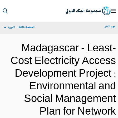
S
Ma
م الفقر
الصفحة باللغة:
العربية
Navigat
Madagascar - Least
Cost Electricity Acces
Development Project 
Environmental an
Social Managemen
Plan for Networ