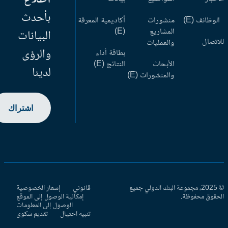
بأحدث
وظائف (E)
منشورات
أكاديمية المعرفة
المشاريع
(E)
البيانات
اتصال
والعمليات
والرؤى
بطاقة أداء
الأبحاث
النتائج (E)
لدينا
والمنشورات (E)
اشتراك
© 2025، مجموعة البنك الدولي جميع
قانوني
إشعار الخصوصية
حقوق محفوظة.
إمكانية الوصول إلى الموقع
الوصول إلى المعلومات
تنبيه احتيال
تقديم شكوى