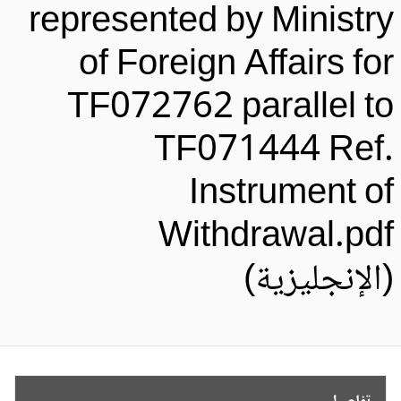
represented by Ministr
of Foreign Affairs fo
TF072762 parallel t
TF071444 Ref
Instrument o
Withdrawal.pd
الإنجليزية)