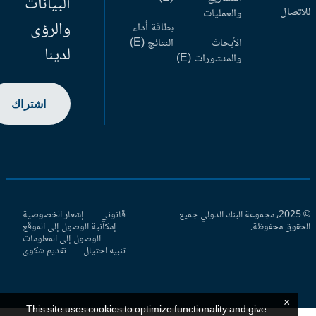
البيانات
اتصال
والعمليات
والرؤى
بطاقة أداء
الأبحاث
النتائج (E)
لدينا
والمنشورات (E)
اشتراك
© 2025، مجموعة البنك الدولي جميع
قانوني
إشعار الخصوصية
حقوق محفوظة.
إمكانية الوصول إلى الموقع
الوصول إلى المعلومات
تنبيه احتيال
تقديم شكوى
×
This site uses cookies to optimize functionality and give