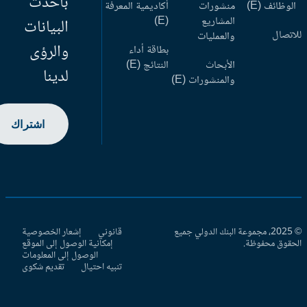
بأحدث
وظائف (E)
منشورات
أكاديمية المعرفة
المشاريع
(E)
البيانات
اتصال
والعمليات
والرؤى
بطاقة أداء
الأبحاث
النتائج (E)
لدينا
والمنشورات (E)
اشتراك
© 2025، مجموعة البنك الدولي جميع
قانوني
إشعار الخصوصية
حقوق محفوظة.
إمكانية الوصول إلى الموقع
الوصول إلى المعلومات
تنبيه احتيال
تقديم شكوى